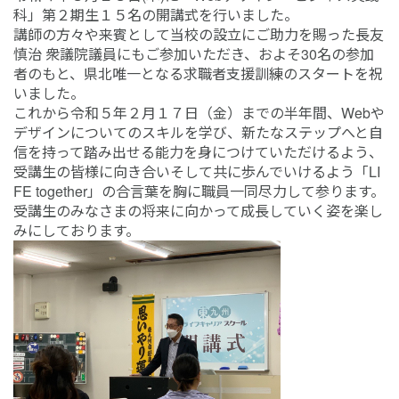
科」第２期生１５名の開講式を行いました。
講師の方々や来賓として当校の設立にご助力を賜った長友
慎治 衆議院議員にもご参加いただき、およそ30名の参加
者のもと、県北唯一となる求職者支援訓練のスタートを祝
いました。
これから令和５年２月１７日（金）までの半年間、Webや
デザインについてのスキルを学び、新たなステップへと自
信を持って踏み出せる能力を身につけていただけるよう、
受講生の皆様に向き合いそして共に歩んでいけるよう「LI
FE together」の合言葉を胸に職員一同尽力して参ります。
受講生のみなさまの将来に向かって成長していく姿を楽し
みにしております。